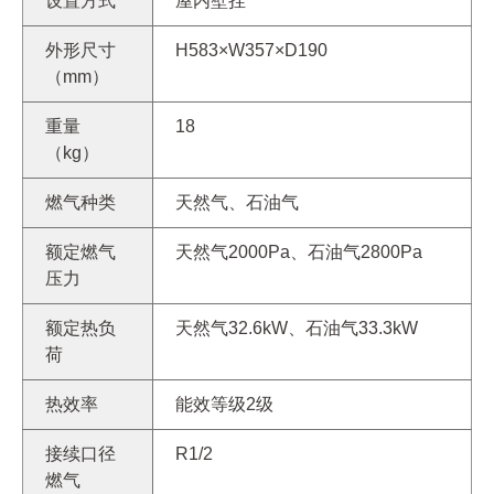
设置方式
屋内壁挂
外形尺寸
H583×W357×D190
（mm）
重量
18
（kg）
燃气种类
天然气、石油气
额定燃气
天然气2000Pa、石油气2800Pa
压力
额定热负
天然气32.6kW、石油气33.3kW
荷
热效率
能效等级2级
接续口径
R1/2
燃气