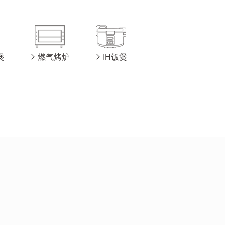
煲
燃气烤炉
IH饭煲